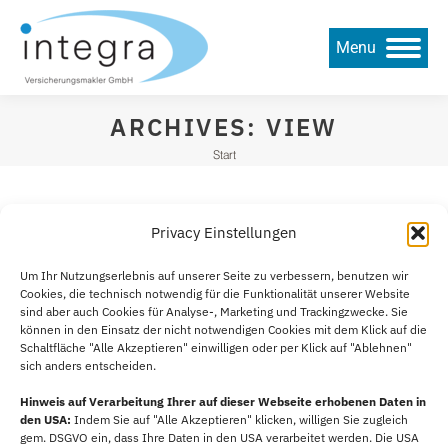
Menu
ARCHIVES:
VIEW
Sie befinden sich hier:
Start
Nichts gefunden
Privacy Einstellungen
Es scheint, dass wir nicht finden können, was Sie
Um Ihr Nutzungserlebnis auf unserer Seite zu verbessern, benutzen wir
Cookies, die technisch notwendig für die Funktionalität unserer Website
suchen. Vielleicht kann die Suche helfen.
sind aber auch Cookies für Analyse-, Marketing und Trackingzwecke. Sie
können in den Einsatz der nicht notwendigen Cookies mit dem Klick auf die
Search:
Schaltfläche "Alle Akzeptieren" einwilligen oder per Klick auf "Ablehnen"
sich anders entscheiden.
Hinweis auf Verarbeitung Ihrer auf dieser Webseite erhobenen Daten in
©
2026
Integra Versicherungsmakler GmbH
den USA:
Indem Sie auf "Alle Akzeptieren" klicken, willigen Sie zugleich
Footer
gem. DSGVO ein, dass Ihre Daten in den USA verarbeitet werden. Die USA